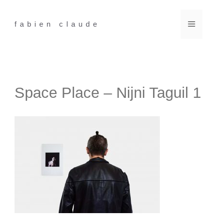
Aller
au
Menu
fabien claude
contenu
Space Place – Nijni Taguil 1