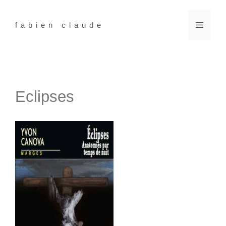
Aller
au
Menu
fabien claude
contenu
Eclipses