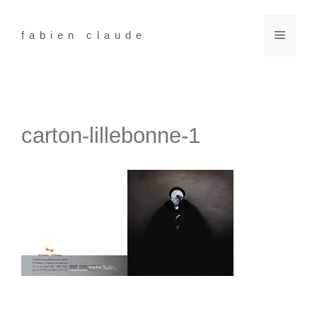
Aller
au
Menu
fabien claude
contenu
carton-lillebonne-1