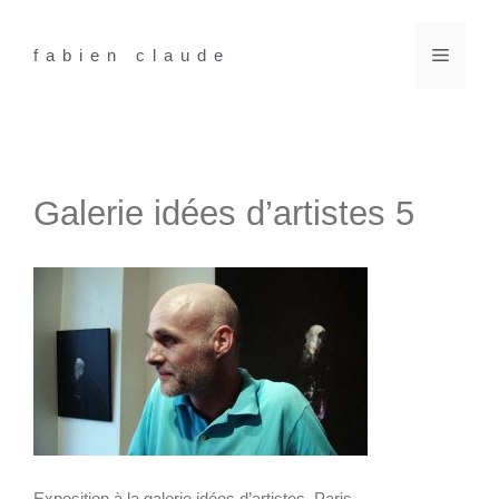
Aller
au
Menu
fabien claude
contenu
Galerie idées d’artistes 5
Exposition à la galerie idées d’artistes, Paris