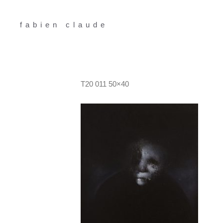
Aller
au
fabien claude
contenu
T20 011 50×40