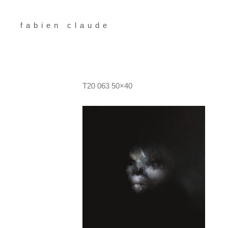
Aller
au
fabien claude
contenu
T20 063 50×40