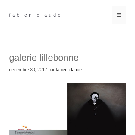
Aller
au
Menu
fabien claude
contenu
galerie lillebonne
décembre 30, 2017
par
fabien claude