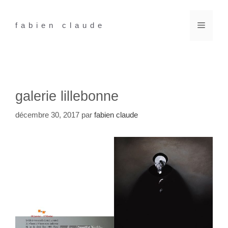
Aller
au
Menu
fabien claude
contenu
galerie lillebonne
décembre 30, 2017
par
fabien claude